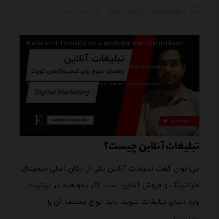
آموزش دیجیتال مارکتینگ رایگان
880 بازدید
نمایشگر
Media error: Format(s) not supported or source(s) not found
ویدیو
دریافت پرونده: https://dl.farzadesmaeilian.com/digital-marketing-
fundamentals/026-Different-types-of-online-advertising.mp4?_=1
تبلیغات آنلاین چیست؟
می توان گفت تبلیغات آنلاین یکی از ارکان اصلی دیجیتال
مارکتینگ و فروش آنلاین است. اگر بخواهید در اینترنت
وارد دنیای تبلیغات شوید، باید انواع مختلف آن را
بشناسید.