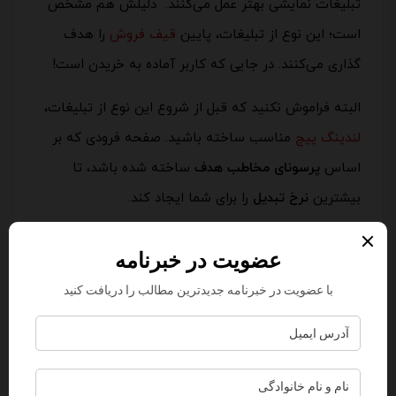
تبلیغات نمایشی بهتر عمل می‌کنند. دلیلش هم مشخص
است؛ این نوع از تبلیغات، پایین
قیف فروش
را هدف
گذاری می‌کنند. در جایی که کاربر آماده به خریدن است!
البته فراموش نکنید که قبل از شروع این نوع از تبلیغات،
لندینگ پیج
مناسب ساخته باشید. صفحه فرودی که بر
اساس
پرسونای مخاطب هدف
ساخته شده باشد، تا
بیشترین
نرخ تبدیل
را برای شما ایجاد کند.
تبلیغات در یوتیوب
محبوب ترین گزینه در پلتفرم‌های ویدئویی، یوتیوب
“
YouTube
” است که شما برای هر بار نمایش تبلیغات،
هزینه ای به گوگل پرداخت می‌کنید.
تبلیغات در یوتیوب یک
استراتژی بازاریابی دیجیتال
است