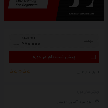
1,400,000
قیمت :
970,000
تومان
پیش ثبت نام در دوره
0
0
امتیاز
از
رأی
ویژگی های دوره
نوع دوره: آنلاین - وبینار