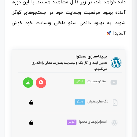
داده خواهد شد، در زیر قابل مشاهده هستند. با این دوره،
آماده بهبود موقعیت وبسایت خود در جستجوهای گوگل
شوید. به بهبود دائمی سئو داخلی وبسایت خود خوش
آمدید!
بهینه‌سازی محتوا
همین ابتدای کار یک وب‌سایت بصورت عملی راه‌اندازی
می‌کنیم.
متا توضیحات
رایگان
تگ های عنوان
ویدئو
در این بخش، شرکت‌کنندگان یاد می‌گیرند که Meta
Description چیست و چگونه می‌تواند تاثیر بسزایی بر
استراتژی‌های محتوا
کوئیز
این بخش خصوصی می باشد. برای دسترسی کامل به
کلیک‌ها و توجه مخاطبان داشته باشد. تکنیک‌های نوشتن
دروس این دوره باید این دوره را خریداری نمایید.
یک Meta Description جذاب و متناسب با محتوا نیز مورد