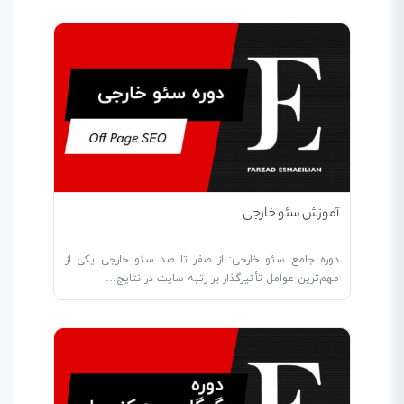
آموزش سئو خارجی
دوره جامع سئو خارجی: از صفر تا صد سئو خارجی یکی از
مهم‌ترین عوامل تأثیرگذار بر رتبه سایت در نتایج…